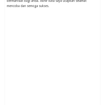
bermanfaat bagi anda. Akhir kata saya ucapkan selamat
mencoba dan semoga sukses.