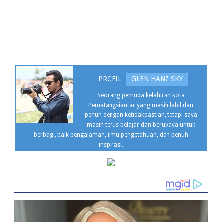
PROFIL
GLEN HANZ SKY
Seorang pemuda kelahiran kota
Pematangsiantar yang masih labil dan
penuh dengan ketidakpastian, tetapi saya
masih terus belajar dan berupaya untuk
berbagi, baik pengalaman, ilmu pengetahuan, dan penuh
inspirasi.