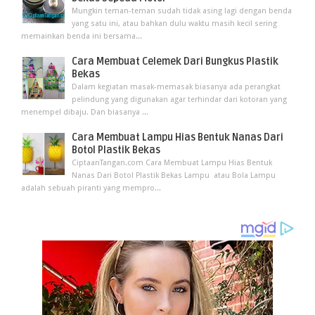
Mungkin teman-teman sudah tidak asing lagi dengan benda
yang satu ini, atau bahkan dulu waktu masih kecil sering
memainkan benda ini bersama...
Cara Membuat Celemek Dari Bungkus Plastik
Bekas
Dalam kegiatan masak-memasak biasanya ada perangkat
pelindung yang digunakan agar terhindar dari kotoran yang
menempel dibaju. Dan biasanya ...
Cara Membuat Lampu Hias Bentuk Nanas Dari
Botol Plastik Bekas
CiptaanTangan.com Cara Membuat Lampu Hias Bentuk
Nanas Dari Botol Plastik Bekas Lampu atau Bola Lampu
adalah sebuah piranti yang mempro...