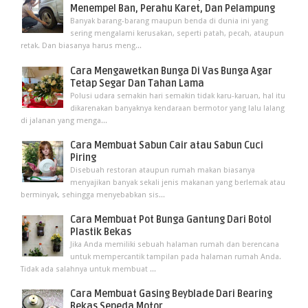
Menempel Ban, Perahu Karet, Dan Pelampung
Banyak barang-barang maupun benda di dunia ini yang
sering mengalami kerusakan, seperti patah, pecah, ataupun
retak. Dan biasanya harus meng...
Cara Mengawetkan Bunga Di Vas Bunga Agar
Tetap Segar Dan Tahan Lama
Polusi udara semakin hari semakin tidak karu-karuan, hal itu
dikarenakan banyaknya kendaraan bermotor yang lalu lalang
di jalanan yang menga...
Cara Membuat Sabun Cair atau Sabun Cuci
Piring
Disebuah restoran ataupun rumah makan biasanya
menyajikan banyak sekali jenis makanan yang berlemak atau
berminyak, sehingga menyebabkan sis...
Cara Membuat Pot Bunga Gantung Dari Botol
Plastik Bekas
Jika Anda memiliki sebuah halaman rumah dan berencana
untuk mempercantik tampilan pada halaman rumah Anda.
Tidak ada salahnya untuk membuat ...
Cara Membuat Gasing Beyblade Dari Bearing
Bekas Sepeda Motor