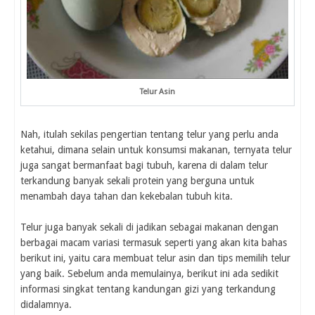
Telur Asin
Nah, itulah sekilas pengertian tentang telur yang perlu anda
ketahui, dimana selain untuk konsumsi makanan, ternyata telur
juga sangat bermanfaat bagi tubuh, karena di dalam telur
terkandung banyak sekali protein yang berguna untuk
menambah daya tahan dan kekebalan tubuh kita.
Telur juga banyak sekali di jadikan sebagai makanan dengan
berbagai macam variasi termasuk seperti yang akan kita bahas
berikut ini, yaitu cara membuat telur asin dan tips memilih telur
yang baik. Sebelum anda memulainya, berikut ini ada sedikit
informasi singkat tentang kandungan gizi yang terkandung
didalamnya.