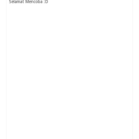
Selamat Mencoba :D