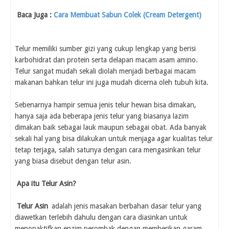
Baca Juga :
Cara Membuat Sabun Colek (Cream Detergent)
Telur memiliki sumber gizi yang cukup lengkap yang berisi
karbohidrat dan protein serta delapan macam asam amino.
Telur sangat mudah sekali diolah menjadi berbagai macam
makanan bahkan telur ini juga mudah dicerna oleh tubuh kita.
Sebenarnya hampir semua jenis telur hewan bisa dimakan,
hanya saja ada beberapa jenis telur yang biasanya lazim
dimakan baik sebagai lauk maupun sebagai obat. Ada banyak
sekali hal yang bisa dilakukan untuk menjaga agar kualitas telur
tetap terjaga, salah satunya dengan cara mengasinkan telur
yang biasa disebut dengan telur asin.
Apa itu Telur Asin?
Telur Asin
adalah jenis masakan berbahan dasar telur yang
diawetkan terlebih dahulu dengan cara diasinkan untuk
menonaktifkan enzim perombak dengan memberikan garam