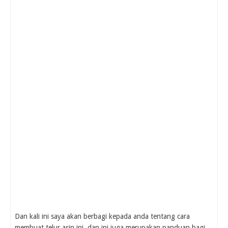
Dan kali ini saya akan berbagi kepada anda tentang cara
membuat telur asin ini, dan ini juga merupakan panduan bagi