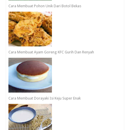
Cara Membuat Pohon Unik Dari Botol Bekas
Cara Membuat Ayam Goreng KFC Gurih Dan Renyah
Cara Membuat Dorayaki Isi Keju Super Enak