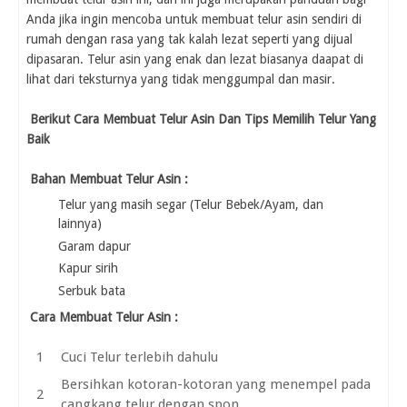
Anda jika ingin mencoba untuk membuat telur asin sendiri di
rumah dengan rasa yang tak kalah lezat seperti yang dijual
dipasaran. Telur asin yang enak dan lezat biasanya daapat di
lihat dari teksturnya yang tidak menggumpal dan masir.
Berikut Cara Membuat Telur Asin Dan Tips Memilih Telur Yang
Baik
Bahan Membuat Telur Asin :
Telur yang masih segar (Telur Bebek/Ayam, dan
lainnya)
Garam dapur
Kapur sirih
Serbuk bata
Cara Membuat Telur Asin :
Cuci Telur terlebih dahulu
Bersihkan kotoran-kotoran yang menempel pada
cangkang telur dengan spon